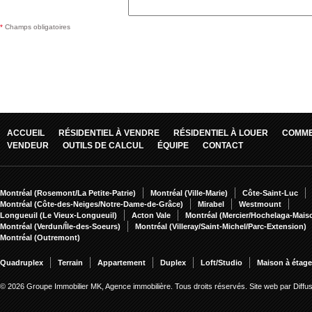
*
Champs obligatoires
ACCUEIL
RÉSIDENTIEL À VENDRE
RÉSIDENTIEL À LOUER
COMME
VENDEUR
OUTILS DE CALCUL
ÉQUIPE
CONTACT
Montréal (Rosemont/La Petite-Patrie)
Montréal (Ville-Marie)
Côte-Saint-Luc
Montréal (Côte-des-Neiges/Notre-Dame-de-Grâce)
Mirabel
Westmount
Longueuil (Le Vieux-Longueuil)
Acton Vale
Montréal (Mercier/Hochelaga-Mai
Montréal (Verdun/Île-des-Soeurs)
Montréal (Villeray/Saint-Michel/Parc-Extension)
Montréal (Outremont)
Quadruplex
Terrain
Appartement
Duplex
Loft/Studio
Maison à étag
© 2026 Groupe Immobilier MK, Agence immobilière. Tous droits réservés.
Site web par Diff