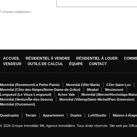
*
Champs obligatoires
ACCUEIL
RÉSIDENTIEL À VENDRE
RÉSIDENTIEL À LOUER
COMME
VENDEUR
OUTILS DE CALCUL
ÉQUIPE
CONTACT
Montréal (Rosemont/La Petite-Patrie)
Montréal (Ville-Marie)
Côte-Saint-Luc
Montréal (Côte-des-Neiges/Notre-Dame-de-Grâce)
Mirabel
Westmount
Longueuil (Le Vieux-Longueuil)
Acton Vale
Montréal (Mercier/Hochelaga-Mai
Montréal (Verdun/Île-des-Soeurs)
Montréal (Villeray/Saint-Michel/Parc-Extension)
Montréal (Outremont)
Quadruplex
Terrain
Appartement
Duplex
Loft/Studio
Maison à étag
© 2026 Groupe Immobilier MK, Agence immobilière. Tous droits réservés.
Site web par Diff