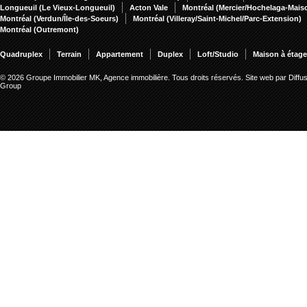
Longueuil (Le Vieux-Longueuil)
Acton Vale
Montréal (Mercier/Hochelaga-Mai
Montréal (Verdun/Île-des-Soeurs)
Montréal (Villeray/Saint-Michel/Parc-Extension)
Montréal (Outremont)
Quadruplex
Terrain
Appartement
Duplex
Loft/Studio
Maison à étag
© 2026 Groupe Immobilier MK, Agence immobilière. Tous droits réservés.
Site web par Diffu
Group