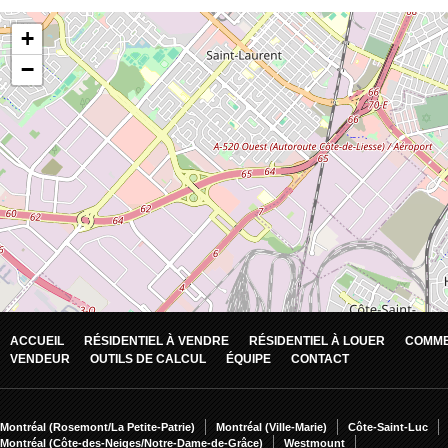
ACCUEIL
RÉSIDENTIEL À VENDRE
RÉSIDENTIEL À LOUER
COMME
VENDEUR
OUTILS DE CALCUL
ÉQUIPE
CONTACT
Montréal (Rosemont/La Petite-Patrie)
Montréal (Ville-Marie)
Côte-Saint-Luc
Montréal (Côte-des-Neiges/Notre-Dame-de-Grâce)
Westmount