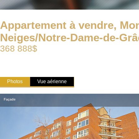
Appartement à vendre, Mon
Neiges/Notre-Dame-de-Grâ
368 888$
Photos
Vue aérienne
Façade