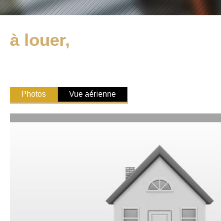
à louer,
Photos
Vue aérienne