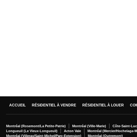
ACCUEIL
RÉSIDENTIEL À VENDRE
RÉSIDENTIEL À LOUER
CO
Montréal (Rosemont/La Petite-Patrie)
Montréal (Ville-Marie)
Côte-Saint-Luc
Longueuil (Le Vieux-Longueuil)
Acton Vale
Montréal (Mercier/Hochelaga-
Montréal (Villeray/Saint-Michel/Parc-Extension)
Montréal (Outremont)