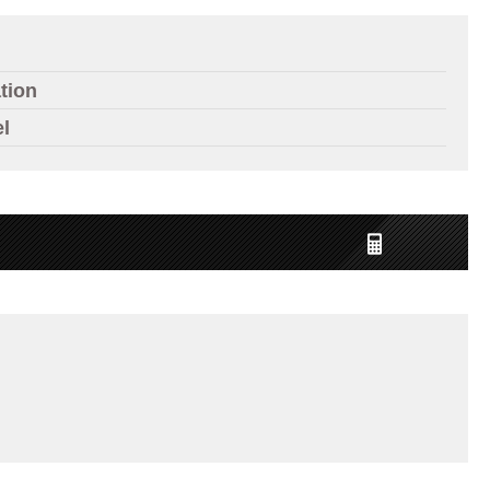
tion
el