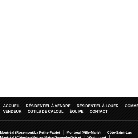
ACCUEIL
RÉSIDENTIEL À VENDRE
RÉSIDENTIEL À LOUER
COMME
VENDEUR
OUTILS DE CALCUL
ÉQUIPE
CONTACT
Montréal (Rosemont/La Petite-Patrie)
Montréal (Ville-Marie)
Côte-Saint-Luc
Montréal (Côte-des-Neiges/Notre-Dame-de-Grâce)
Westmount