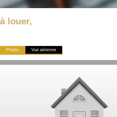
à louer,
Photos
Vue aérienne