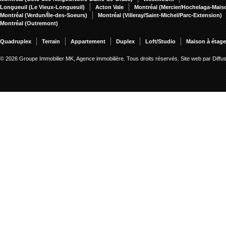
Longueuil (Le Vieux-Longueuil)
Acton Vale
Montréal (Mercier/Hochelaga-Mai
Montréal (Verdun/Île-des-Soeurs)
Montréal (Villeray/Saint-Michel/Parc-Extension)
Montréal (Outremont)
Quadruplex
Terrain
Appartement
Duplex
Loft/Studio
Maison à étag
© 2026 Groupe Immobilier MK, Agence immobilière. Tous droits réservés.
Site web par Diff