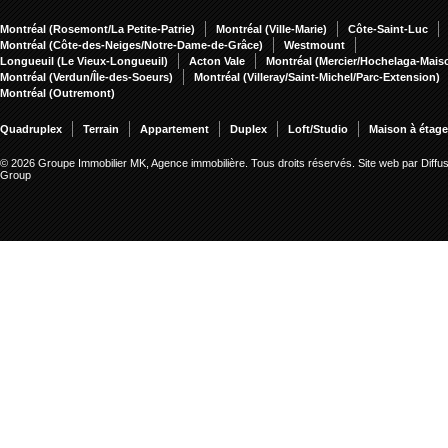
Montréal (Rosemont/La Petite-Patrie)
Montréal (Ville-Marie)
Côte-Saint-Luc
Montréal (Côte-des-Neiges/Notre-Dame-de-Grâce)
Westmount
Longueuil (Le Vieux-Longueuil)
Acton Vale
Montréal (Mercier/Hochelaga-Mai
Montréal (Verdun/Île-des-Soeurs)
Montréal (Villeray/Saint-Michel/Parc-Extension)
Montréal (Outremont)
Quadruplex
Terrain
Appartement
Duplex
Loft/Studio
Maison à étag
© 2026 Groupe Immobilier MK, Agence immobilière. Tous droits réservés.
Site web par Diffu
Group