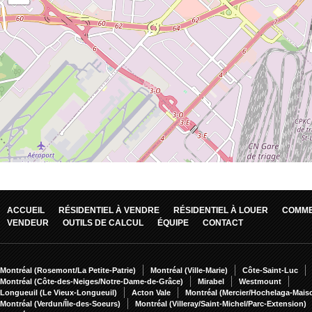
ACCUEIL
RÉSIDENTIEL À VENDRE
RÉSIDENTIEL À LOUER
COMME
VENDEUR
OUTILS DE CALCUL
ÉQUIPE
CONTACT
Montréal (Rosemont/La Petite-Patrie)
Montréal (Ville-Marie)
Côte-Saint-Luc
Montréal (Côte-des-Neiges/Notre-Dame-de-Grâce)
Mirabel
Westmount
Longueuil (Le Vieux-Longueuil)
Acton Vale
Montréal (Mercier/Hochelaga-Mai
Montréal (Verdun/Île-des-Soeurs)
Montréal (Villeray/Saint-Michel/Parc-Extension)