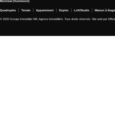
Montréal (Outremont)
Quadruplex
Terrain
Appartement
Duplex
Loft/Studio
Maison à étag
© 2026 Groupe Immobilier MK, Agence immobilière. Tous droits réservés.
Site web par Diff