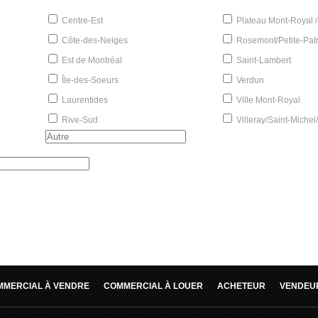
Centre-Est
Plateau Mont-Royal /
Côte-des-Neiges
Rosemont/Petite-Patr
Est de Montréal
Saint-Lambert
Île-des-Soeurs
Verdun
Laurentides
Ville Mont-Royal
Rive-Sud
Villeray/Saint-Michel
MMERCIAL À VENDRE
COMMERCIAL À LOUER
ACHETEUR
VENDEU