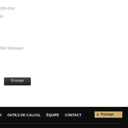
 Mile-End
ie
/Parc Extension
Envoyer
Partage
R
OUTILS DE CALCUL
ÉQUIPE
CONTACT