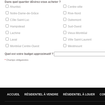
Dans quel quartier désirez-vous acheter ?
Ahuntsic
Centre-ville
Notre-Dame-de-Grâce
Rive-Nord
Côte-Saint-Luc
Outremont
Hampstead
Sud-Ouest
Lachine
Vieux-Montréal
Laval
Ville Saint-Laurent
Montréal Centre-Ouest
Westmount
Quel est votre budget approximatif ?
*
Champs obligatoires
ACCUEIL
RÉSIDENTIEL À VENDRE
RÉSIDENTIEL À LOUER
CO