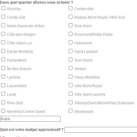
Dans quel quartier désirez-vous acheter ?
Ahuntsic
Centre-ville
Centre-Est
Plateau Mont-Royal / Mile-End
Notre-Dame-de-Grâce
Rive-Nord
Côte-des-Neiges
Rosemont/Petite-Patrie
Côte-Saint-Luc
Outremont
Est de Montréal
Saint-Lambert
Hampstead
Sud-Ouest
Île-des-Soeurs
Verdun
Lachine
Vieux-Montréal
Laurentides
Ville Mont-Royal
Laval
Ville Saint-Laurent
Rive-Sud
Villeray/Saint-Michel/Parc Extension
Montréal Centre-Ouest
Westmount
Quel est votre budget approximatif ?