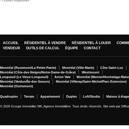
*
Champs obligatoires
ACCUEIL
RÉSIDENTIEL À VENDRE
RÉSIDENTIEL À LOUER
COMME
VENDEUR
OUTILS DE CALCUL
ÉQUIPE
CONTACT
Montréal (Rosemont/La Petite-Patrie)
Montréal (Ville-Marie)
Côte-Saint-Luc
Montréal (Côte-des-Neiges/Notre-Dame-de-Grâce)
Westmount
Longueuil (Le Vieux-Longueuil)
Acton Vale
Montréal (Mercier/Hochelaga-Mai
Montréal (Verdun/Île-des-Soeurs)
Montréal (Villeray/Saint-Michel/Parc-Extension)
Montréal (Outremont)
Quadruplex
Terrain
Appartement
Duplex
Loft/Studio
Maison à étag
© 2026 Groupe Immobilier MK, Agence immobilière. Tous droits réservés.
Site web par Diff