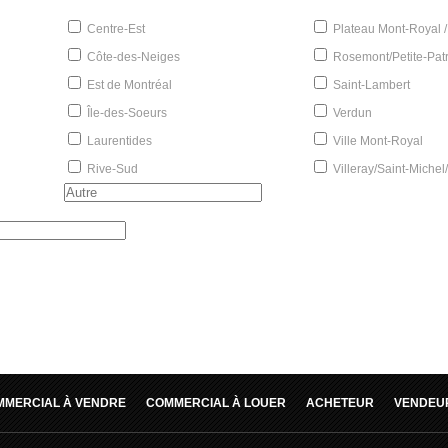
Centre-Est
Plateau Mont-Royal /
Côte-des-Neiges
Rosemont/Petite-Patr
Est de Montréal
Saint-Lambert
Île-des-Soeurs
Verdun
Laurentides
Ville Mont-Royal
Rive-Sud
Villeray/Saint-Michel
MMERCIAL À VENDRE
COMMERCIAL À LOUER
ACHETEUR
VENDEU