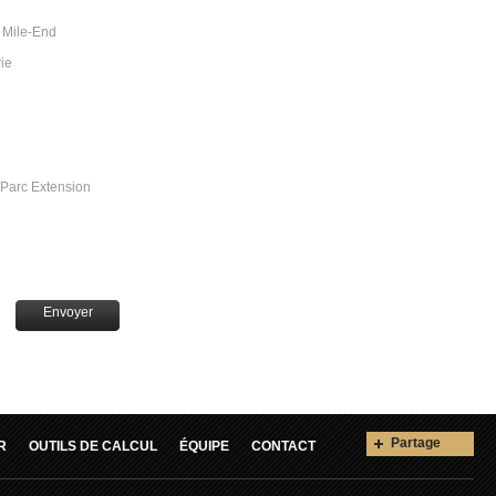
 Mile-End
ie
/Parc Extension
Envoyer
Partage
R
OUTILS DE CALCUL
ÉQUIPE
CONTACT