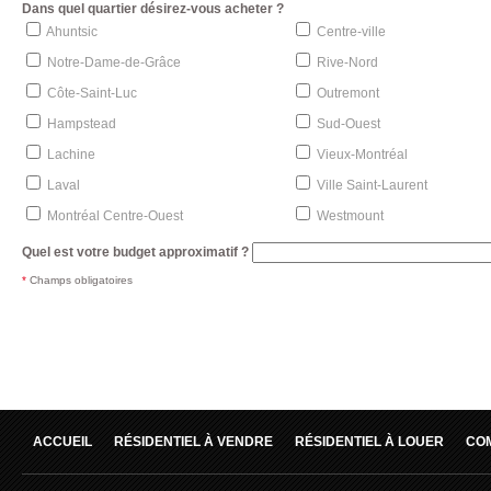
Dans quel quartier désirez-vous acheter ?
Ahuntsic
Centre-ville
Notre-Dame-de-Grâce
Rive-Nord
Côte-Saint-Luc
Outremont
Hampstead
Sud-Ouest
Lachine
Vieux-Montréal
Laval
Ville Saint-Laurent
Montréal Centre-Ouest
Westmount
Quel est votre budget approximatif ?
*
Champs obligatoires
ACCUEIL
RÉSIDENTIEL À VENDRE
RÉSIDENTIEL À LOUER
CO