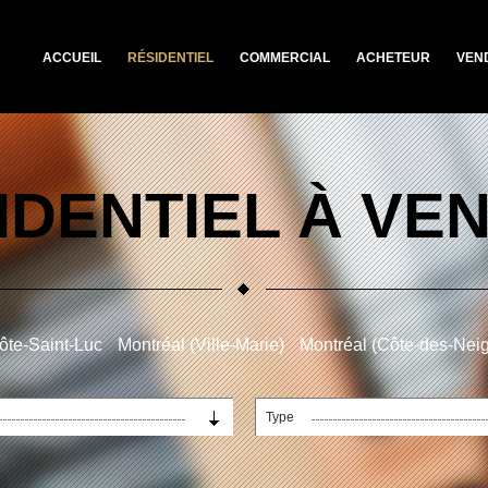
ACCUEIL
RÉSIDENTIEL
COMMERCIAL
ACHETEUR
VEN
IDENTIEL À VE
ôte-Saint-Luc
Montréal (Ville-Marie)
Montréal (Côte-des-Nei
Type