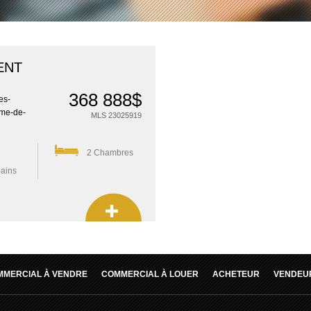
ENT
368 888$
es-
me-de-
MLS 23025919
2 Chambres
bains
MMERCIAL À VENDRE
COMMERCIAL À LOUER
ACHETEUR
VENDEU