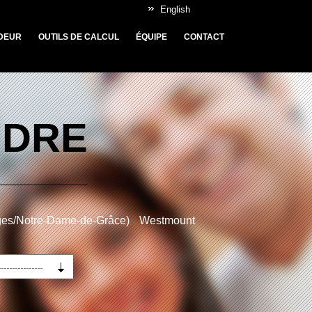
English
DEUR
OUTILS DE CALCUL
ÉQUIPE
CONTACT
NDRE
ges/Notre-Dame-de-Grâce)
Westmount