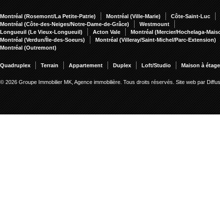
Montréal (Rosemont/La Petite-Patrie)
Montréal (Ville-Marie)
Côte-Saint-Luc
Montréal (Côte-des-Neiges/Notre-Dame-de-Grâce)
Westmount
Longueuil (Le Vieux-Longueuil)
Acton Vale
Montréal (Mercier/Hochelaga-Mai
Montréal (Verdun/Île-des-Soeurs)
Montréal (Villeray/Saint-Michel/Parc-Extension)
Montréal (Outremont)
Quadruplex
Terrain
Appartement
Duplex
Loft/Studio
Maison à étag
© 2026 Groupe Immobilier MK, Agence immobilière. Tous droits réservés.
Site web par Diff