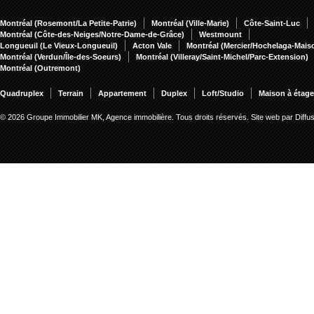
Montréal (Rosemont/La Petite-Patrie)
Montréal (Ville-Marie)
Côte-Saint-Luc
Montréal (Côte-des-Neiges/Notre-Dame-de-Grâce)
Westmount
Longueuil (Le Vieux-Longueuil)
Acton Vale
Montréal (Mercier/Hochelaga-Mai
Montréal (Verdun/Île-des-Soeurs)
Montréal (Villeray/Saint-Michel/Parc-Extension)
Montréal (Outremont)
Quadruplex
Terrain
Appartement
Duplex
Loft/Studio
Maison à étag
© 2026 Groupe Immobilier MK, Agence immobilière. Tous droits réservés.
Site web par Diff