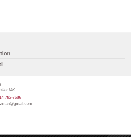
tion
el
n
ilier MK
14 792-7686
lguzman@gmail.com