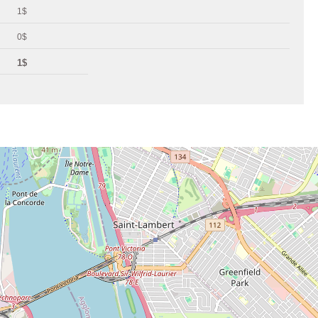
1$
0$
1$