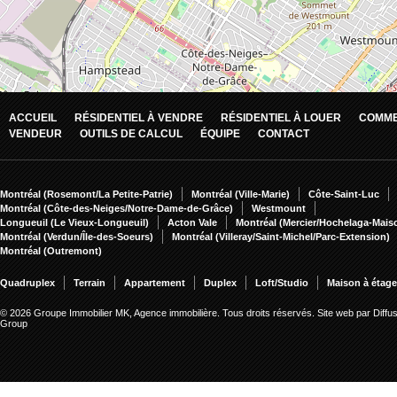
ACCUEIL
RÉSIDENTIEL À VENDRE
RÉSIDENTIEL À LOUER
COMME
VENDEUR
OUTILS DE CALCUL
ÉQUIPE
CONTACT
Montréal (Rosemont/La Petite-Patrie)
Montréal (Ville-Marie)
Côte-Saint-Luc
Montréal (Côte-des-Neiges/Notre-Dame-de-Grâce)
Westmount
Longueuil (Le Vieux-Longueuil)
Acton Vale
Montréal (Mercier/Hochelaga-Mai
Montréal (Verdun/Île-des-Soeurs)
Montréal (Villeray/Saint-Michel/Parc-Extension)
Montréal (Outremont)
Quadruplex
Terrain
Appartement
Duplex
Loft/Studio
Maison à étag
© 2026 Groupe Immobilier MK, Agence immobilière. Tous droits réservés.
Site web par Diffu
Group