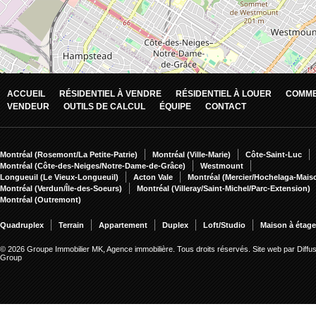
ACCUEIL
RÉSIDENTIEL À VENDRE
RÉSIDENTIEL À LOUER
COMME
VENDEUR
OUTILS DE CALCUL
ÉQUIPE
CONTACT
Montréal (Rosemont/La Petite-Patrie)
Montréal (Ville-Marie)
Côte-Saint-Luc
Montréal (Côte-des-Neiges/Notre-Dame-de-Grâce)
Westmount
Longueuil (Le Vieux-Longueuil)
Acton Vale
Montréal (Mercier/Hochelaga-Mai
Montréal (Verdun/Île-des-Soeurs)
Montréal (Villeray/Saint-Michel/Parc-Extension)
Montréal (Outremont)
Quadruplex
Terrain
Appartement
Duplex
Loft/Studio
Maison à étag
© 2026 Groupe Immobilier MK, Agence immobilière. Tous droits réservés.
Site web par Diffu
Group