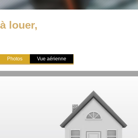
à louer,
Photos
Vue aérienne