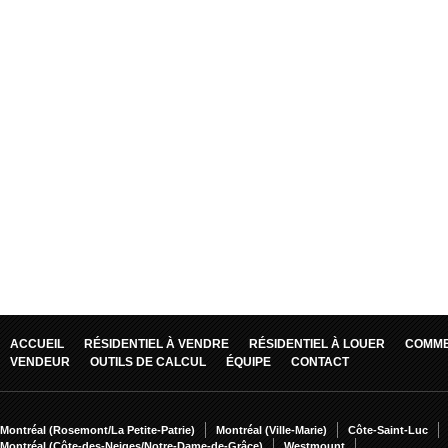
ACCUEIL
RÉSIDENTIEL À VENDRE
RÉSIDENTIEL À LOUER
COMME
VENDEUR
OUTILS DE CALCUL
ÉQUIPE
CONTACT
Montréal (Rosemont/La Petite-Patrie)
Montréal (Ville-Marie)
Côte-Saint-Luc
Montréal (Côte-des-Neiges/Notre-Dame-de-Grâce)
Westmount