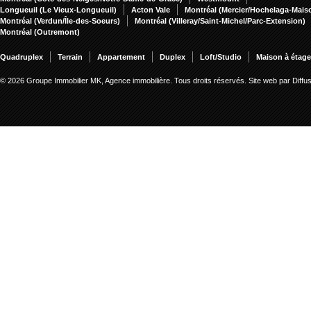
Longueuil (Le Vieux-Longueuil)
Acton Vale
Montréal (Mercier/Hochelaga-Mai
Montréal (Verdun/Île-des-Soeurs)
Montréal (Villeray/Saint-Michel/Parc-Extension)
Montréal (Outremont)
Quadruplex
Terrain
Appartement
Duplex
Loft/Studio
Maison à étag
© 2026 Groupe Immobilier MK, Agence immobilière. Tous droits réservés.
Site web par Diff