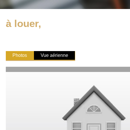
à louer,
Photos
Vue aérienne