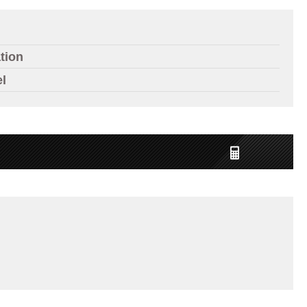
tion
el