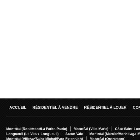
ACCUEIL
RÉSIDENTIEL À VENDRE
RÉSIDENTIEL À LOUER
CO
Montréal (Rosemont/La Petite-Patrie)
Montréal (Ville-Marie)
Côte-Saint-Luc
Longueuil (Le Vieux-Longueuil)
Acton Vale
Montréal (Mercier/Hochelaga-
Montréal (Villeray/Saint-Michel/Parc-Extension)
Montréal (Outremont)