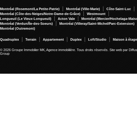
Montréal (Rosemont/La Petite-Patrie)
Montréal (Ville-Marie)
Côte-Saint-Luc
Montréal (Côte-des-Neiges/Notre-Dame-de-Grâce)
Westmount
Longueuil (Le Vieux-Longueuil)
Acton Vale
Montréal (Mercier/Hochelaga-Mai
Montréal (Verdun/Île-des-Soeurs)
Montréal (Villeray/Saint-Michel/Parc-Extension)
Montréal (Outremont)
Quadruplex
Terrain
Appartement
Duplex
Loft/Studio
Maison à étag
© 2026 Groupe Immobilier MK, Agence immobilière. Tous droits réservés.
Site web par Diffu
Group