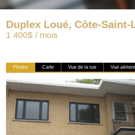
Duplex Loué, Côte-Saint-
1 400$ / mois
Photos
Carte
Vue de la rue
Vue aérien