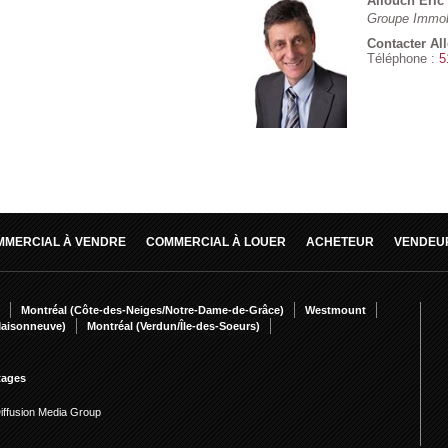
Allouch Éric
Groupe Immob
Contacter Al
Téléphone :
5
MMERCIAL À VENDRE
COMMERCIAL À LOUER
ACHETEUR
VENDEU
Montréal (Côte-des-Neiges/Notre-Dame-de-Grâce)
Westmount
Maisonneuve)
Montréal (Verdun/Île-des-Soeurs)
tages
Diffusion Media Group