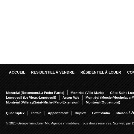
ACCUEIL
RÉSIDENTIEL À VENDRE
RÉSIDENTIEL À LOUER
CO
Montréal (Rosemont/La Petite-Patrie)
Montréal (Ville-Marie)
Côte-Saint-Luc
Longueuil (Le Vieux-Longueuil)
Acton Vale
Montréal (Mercier/Hochelaga-
Montréal (Villeray/Saint-Michel/Parc-Extension)
Montréal (Outremont)
Quadruplex
Terrain
Appartement
Duplex
Loft/Studio
Maison à é
© 2026 Groupe Immobilier MK, Agence immobilière. Tous droits réservés.
Site web par 