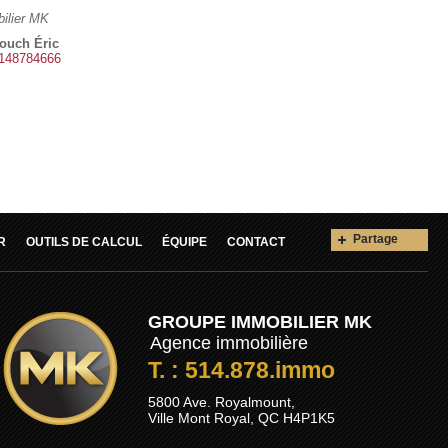
ilier MK
louch Éric
148784666
Partage
R
OUTILS DE CALCUL
ÉQUIPE
CONTACT
GROUPE IMMOBILIER MK
Agence immobilière
T. : 514.878.immo
5800 Ave. Royalmount,
Ville Mont Royal, QC H4P1K5