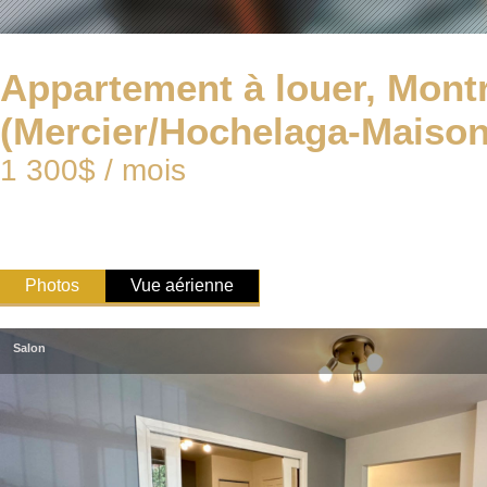
Appartement à louer, Mont
(Mercier/Hochelaga-Maiso
1 300$ / mois
Photos
Vue aérienne
Salon