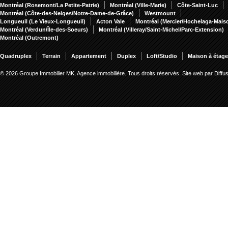
Montréal (Rosemont/La Petite-Patrie)
Montréal (Ville-Marie)
Côte-Saint-Luc
Montréal (Côte-des-Neiges/Notre-Dame-de-Grâce)
Westmount
Longueuil (Le Vieux-Longueuil)
Acton Vale
Montréal (Mercier/Hochelaga-Mai
Montréal (Verdun/Île-des-Soeurs)
Montréal (Villeray/Saint-Michel/Parc-Extension)
Montréal (Outremont)
Quadruplex
Terrain
Appartement
Duplex
Loft/Studio
Maison à étag
© 2026 Groupe Immobilier MK, Agence immobilière. Tous droits réservés.
Site web par Diff