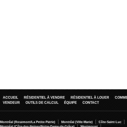
ACCUEIL
RÉSIDENTIEL À VENDRE
RÉSIDENTIEL À LOUER
COMME
VENDEUR
OUTILS DE CALCUL
ÉQUIPE
CONTACT
Montréal (Rosemont/La Petite-Patrie)
Montréal (Ville-Marie)
Côte-Saint-Luc
Montréal (Côte-des-Neiges/Notre-Dame-de-Grâce)
Westmount