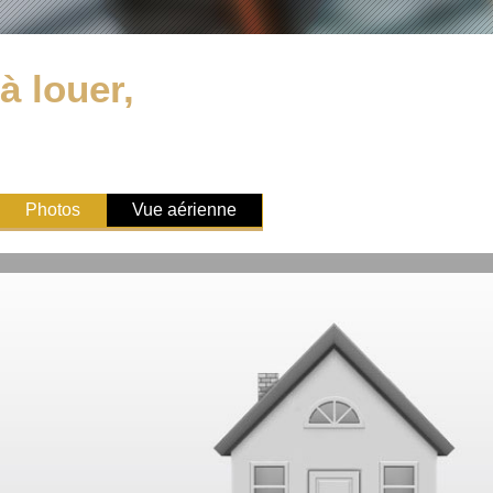
à louer,
Photos
Vue aérienne