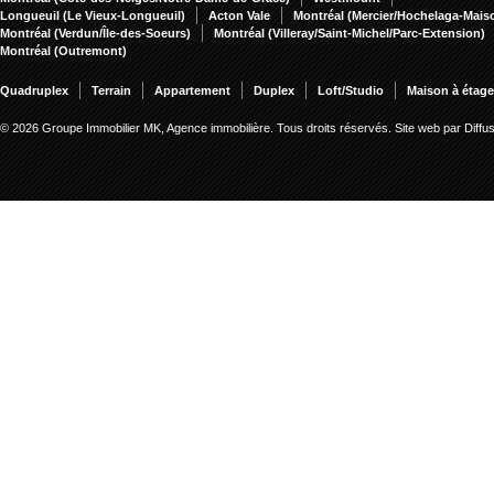
Longueuil (Le Vieux-Longueuil)
Acton Vale
Montréal (Mercier/Hochelaga-Mai
Montréal (Verdun/Île-des-Soeurs)
Montréal (Villeray/Saint-Michel/Parc-Extension)
Montréal (Outremont)
Quadruplex
Terrain
Appartement
Duplex
Loft/Studio
Maison à étag
© 2026 Groupe Immobilier MK, Agence immobilière. Tous droits réservés.
Site web par Diff