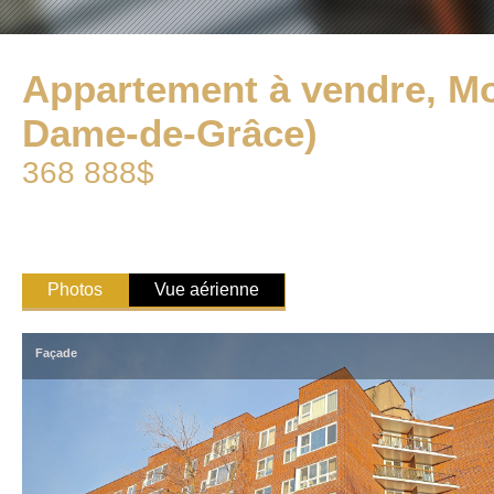
Appartement à vendre, Mo
Dame-de-Grâce)
368 888$
Photos
Vue aérienne
Façade