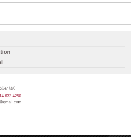
tion
el
ilier MK
14 632-4250
@gmail.com