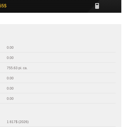
55$
0.00
0.00
755.63 pi. ca.
0.00
0.00
0.00
1 817$ (2026)