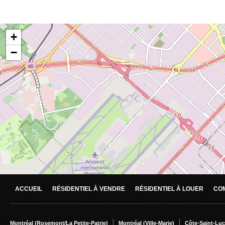
ACCUEIL
RÉSIDENTIEL À VENDRE
RÉSIDENTIEL À LOUER
CO
Montréal (Rosemont/La Petite-Patrie)
Montréal (Ville-Marie)
Côte-Saint-Luc