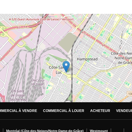
MMERCIAL À VENDRE
COMMERCIAL À LOUER
ACHETEUR
VENDEU
Montréal (Côte-des-Neiges/Notre-Dame-de-Grâce)
Westmount