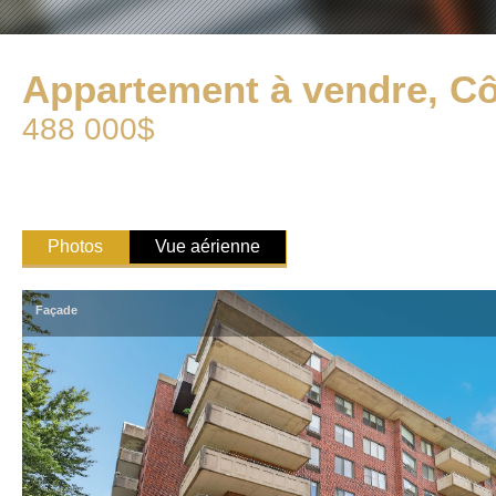
Appartement à vendre, Cô
488 000$
Photos
Vue aérienne
Façade