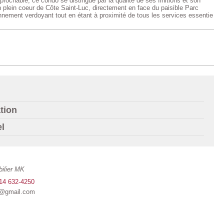
prochable, ce condo se distingue par la qualité de ses finitions et son
n plein coeur de Côte Saint-Luc, directement en face du paisible Parc
nnement verdoyant tout en étant à proximité de tous les services essentie
tion
el
ilier MK
14 632-4250
@gmail.com