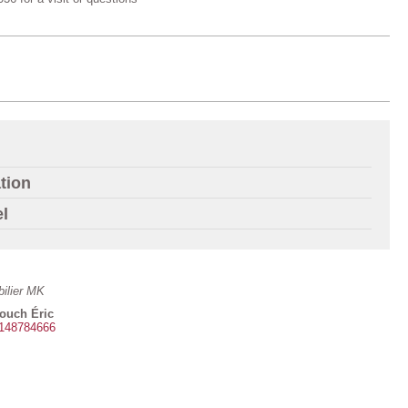
tion
el
ilier MK
louch Éric
148784666