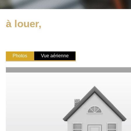
à louer,
Photos
Vue aérienne