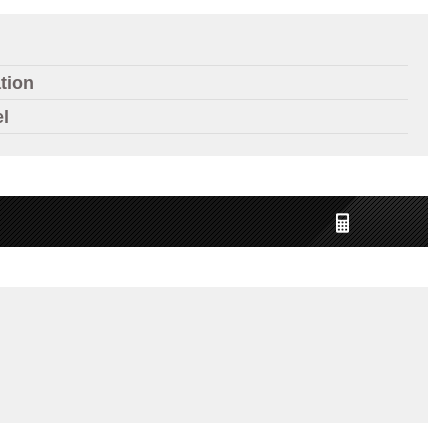
tion
el