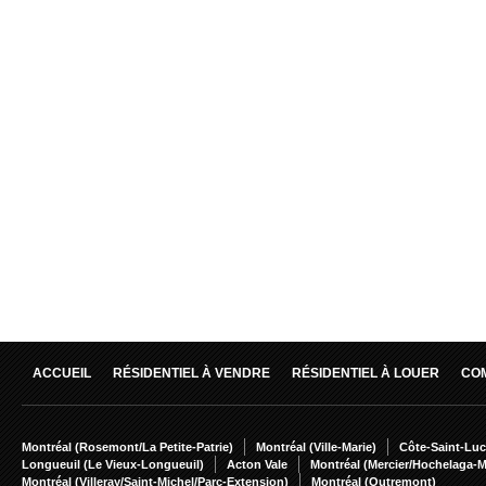
ACCUEIL
RÉSIDENTIEL À VENDRE
RÉSIDENTIEL À LOUER
CO
Montréal (Rosemont/La Petite-Patrie)
Montréal (Ville-Marie)
Côte-Saint-Luc
Longueuil (Le Vieux-Longueuil)
Acton Vale
Montréal (Mercier/Hochelaga-
Montréal (Villeray/Saint-Michel/Parc-Extension)
Montréal (Outremont)