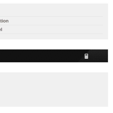
tion
el