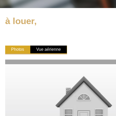
à louer,
Photos
Vue aérienne