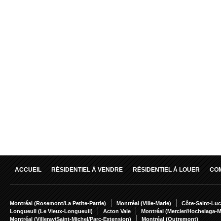
ACCUEIL
RÉSIDENTIEL À VENDRE
RÉSIDENTIEL À LOUER
CO
Montréal (Rosemont/La Petite-Patrie)
Montréal (Ville-Marie)
Côte-Saint-Luc
Longueuil (Le Vieux-Longueuil)
Acton Vale
Montréal (Mercier/Hochelaga-
Montréal (Villeray/Saint-Michel/Parc-Extension)
Montréal (Outremont)