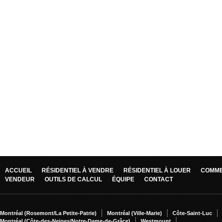
ACCUEIL
RÉSIDENTIEL À VENDRE
RÉSIDENTIEL À LOUER
COMME
VENDEUR
OUTILS DE CALCUL
ÉQUIPE
CONTACT
Montréal (Rosemont/La Petite-Patrie)
Montréal (Ville-Marie)
Côte-Saint-Luc
Montréal (Côte-des-Neiges/Notre-Dame-de-Grâce)
Westmount