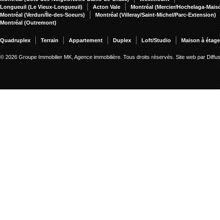
Longueuil (Le Vieux-Longueuil)
Acton Vale
Montréal (Mercier/Hochelaga-Mai
Montréal (Verdun/Île-des-Soeurs)
Montréal (Villeray/Saint-Michel/Parc-Extension)
Montréal (Outremont)
Quadruplex
Terrain
Appartement
Duplex
Loft/Studio
Maison à étag
© 2026 Groupe Immobilier MK, Agence immobilière. Tous droits réservés.
Site web par Diff