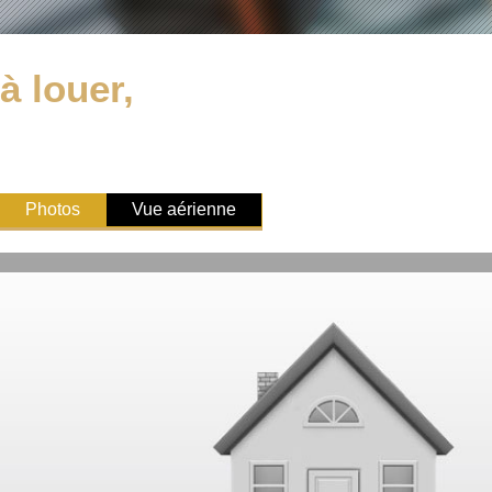
à louer,
Photos
Vue aérienne