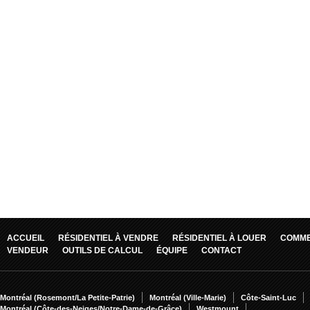
ACCUEIL
RÉSIDENTIEL À VENDRE
RÉSIDENTIEL À LOUER
COMME
VENDEUR
OUTILS DE CALCUL
ÉQUIPE
CONTACT
Montréal (Rosemont/La Petite-Patrie)
Montréal (Ville-Marie)
Côte-Saint-Luc
Montréal (Côte-des-Neiges/Notre-Dame-de-Grâce)
Westmount