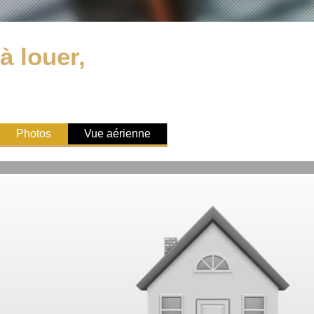
à louer,
Photos
Vue aérienne