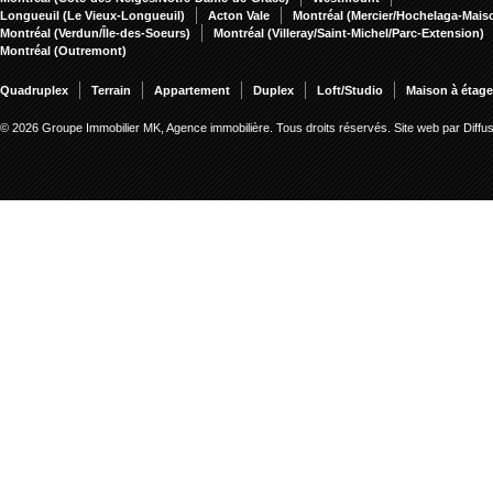
Longueuil (Le Vieux-Longueuil)
Acton Vale
Montréal (Mercier/Hochelaga-Mai
Montréal (Verdun/Île-des-Soeurs)
Montréal (Villeray/Saint-Michel/Parc-Extension)
Montréal (Outremont)
Quadruplex
Terrain
Appartement
Duplex
Loft/Studio
Maison à étag
© 2026 Groupe Immobilier MK, Agence immobilière. Tous droits réservés.
Site web par Diff