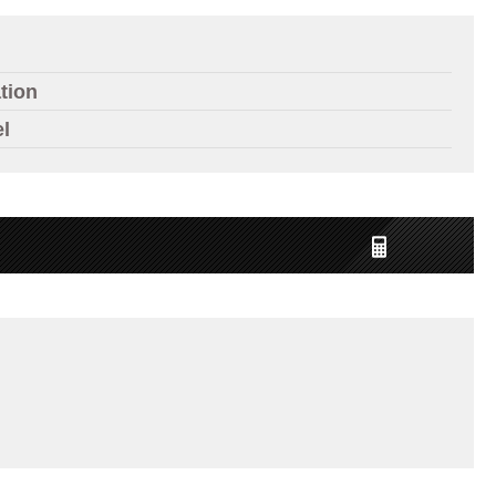
tion
el