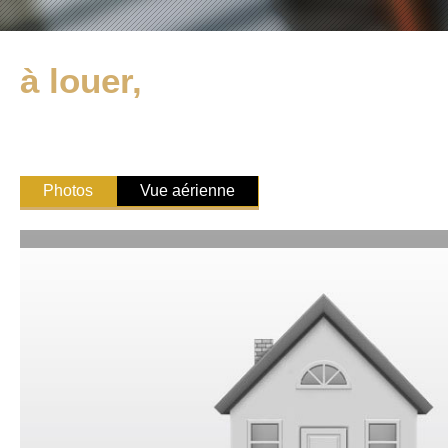
à louer,
Photos
Vue aérienne