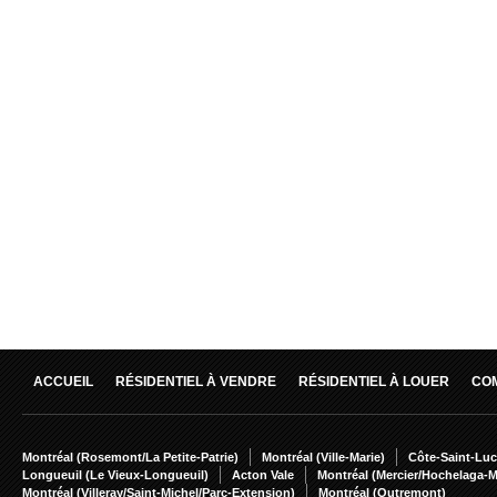
ACCUEIL
RÉSIDENTIEL À VENDRE
RÉSIDENTIEL À LOUER
CO
Montréal (Rosemont/La Petite-Patrie)
Montréal (Ville-Marie)
Côte-Saint-Luc
Longueuil (Le Vieux-Longueuil)
Acton Vale
Montréal (Mercier/Hochelaga-
Montréal (Villeray/Saint-Michel/Parc-Extension)
Montréal (Outremont)