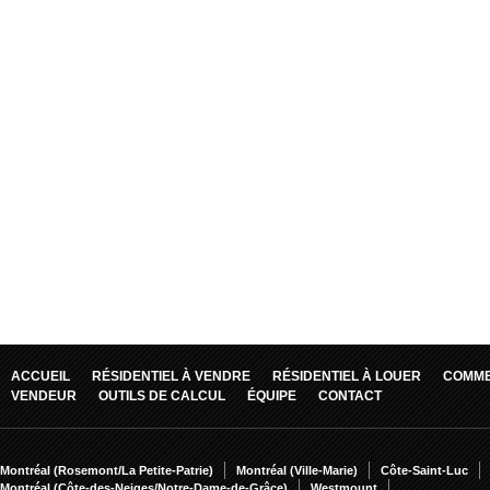
ACCUEIL
RÉSIDENTIEL À VENDRE
RÉSIDENTIEL À LOUER
COMME
VENDEUR
OUTILS DE CALCUL
ÉQUIPE
CONTACT
Montréal (Rosemont/La Petite-Patrie)
Montréal (Ville-Marie)
Côte-Saint-Luc
Montréal (Côte-des-Neiges/Notre-Dame-de-Grâce)
Westmount