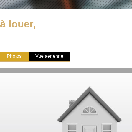
à louer,
Photos
Vue aérienne