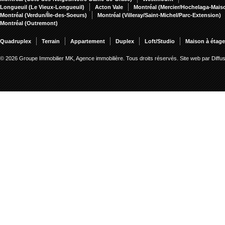
Longueuil (Le Vieux-Longueuil)
Acton Vale
Montréal (Mercier/Hochelaga-Mai
Montréal (Verdun/Île-des-Soeurs)
Montréal (Villeray/Saint-Michel/Parc-Extension)
Montréal (Outremont)
Quadruplex
Terrain
Appartement
Duplex
Loft/Studio
Maison à étag
© 2026 Groupe Immobilier MK, Agence immobilière. Tous droits réservés.
Site web par Diff