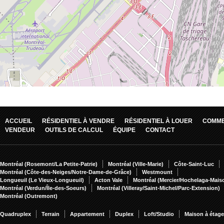
ACCUEIL
RÉSIDENTIEL À VENDRE
RÉSIDENTIEL À LOUER
COMME
VENDEUR
OUTILS DE CALCUL
ÉQUIPE
CONTACT
Montréal (Rosemont/La Petite-Patrie)
Montréal (Ville-Marie)
Côte-Saint-Luc
Montréal (Côte-des-Neiges/Notre-Dame-de-Grâce)
Westmount
Longueuil (Le Vieux-Longueuil)
Acton Vale
Montréal (Mercier/Hochelaga-Mai
Montréal (Verdun/Île-des-Soeurs)
Montréal (Villeray/Saint-Michel/Parc-Extension)
Montréal (Outremont)
Quadruplex
Terrain
Appartement
Duplex
Loft/Studio
Maison à étag