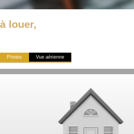
à louer,
Photos
Vue aérienne