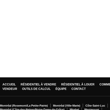
ACCUEIL
RÉSIDENTIEL À VENDRE
RÉSIDENTIEL À LOUER
COMME
VENDEUR
OUTILS DE CALCUL
ÉQUIPE
CONTACT
Montréal (Rosemont/La Petite-Patrie)
Montréal (Ville-Marie)
Côte-Saint-Luc
Montréal (Côte-des-Neiges/Notre-Dame-de-Grâce)
Mirabel
Westmount