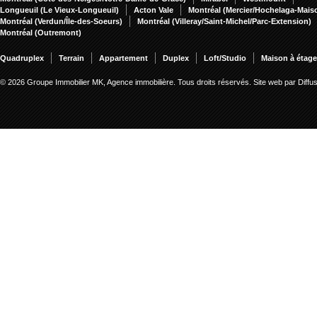
Longueuil (Le Vieux-Longueuil)
Acton Vale
Montréal (Mercier/Hochelaga-Mai
Montréal (Verdun/Île-des-Soeurs)
Montréal (Villeray/Saint-Michel/Parc-Extension)
Montréal (Outremont)
Quadruplex
Terrain
Appartement
Duplex
Loft/Studio
Maison à étag
© 2026 Groupe Immobilier MK, Agence immobilière. Tous droits réservés.
Site web par Diff