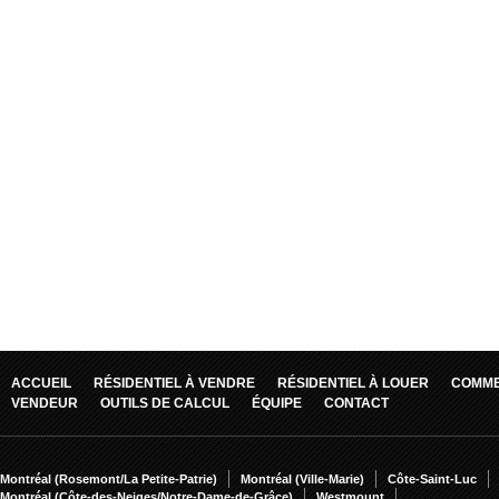
ACCUEIL
RÉSIDENTIEL À VENDRE
RÉSIDENTIEL À LOUER
COMME
VENDEUR
OUTILS DE CALCUL
ÉQUIPE
CONTACT
Montréal (Rosemont/La Petite-Patrie)
Montréal (Ville-Marie)
Côte-Saint-Luc
Montréal (Côte-des-Neiges/Notre-Dame-de-Grâce)
Westmount