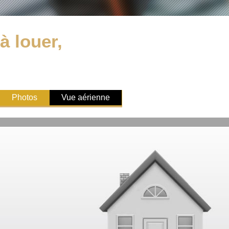
à louer,
Photos
Vue aérienne