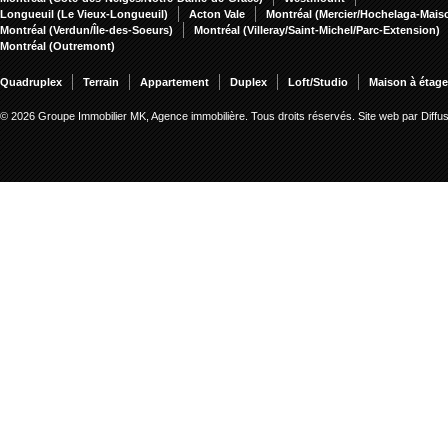
Longueuil (Le Vieux-Longueuil)
Acton Vale
Montréal (Mercier/Hochelaga-Mai
Montréal (Verdun/Île-des-Soeurs)
Montréal (Villeray/Saint-Michel/Parc-Extension)
Montréal (Outremont)
Quadruplex
Terrain
Appartement
Duplex
Loft/Studio
Maison à étag
© 2026 Groupe Immobilier MK, Agence immobilière. Tous droits réservés.
Site web par Diff