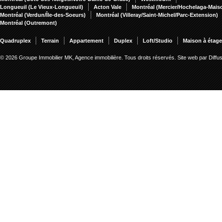
Longueuil (Le Vieux-Longueuil)
Acton Vale
Montréal (Mercier/Hochelaga-Mai
Montréal (Verdun/Île-des-Soeurs)
Montréal (Villeray/Saint-Michel/Parc-Extension)
Montréal (Outremont)
Quadruplex
Terrain
Appartement
Duplex
Loft/Studio
Maison à étag
© 2026 Groupe Immobilier MK, Agence immobilière. Tous droits réservés.
Site web par Diff