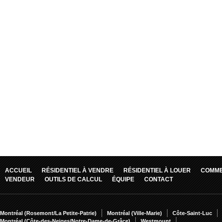
ACCUEIL
RÉSIDENTIEL À VENDRE
RÉSIDENTIEL À LOUER
COMME
VENDEUR
OUTILS DE CALCUL
ÉQUIPE
CONTACT
Montréal (Rosemont/La Petite-Patrie)
Montréal (Ville-Marie)
Côte-Saint-Luc
Montréal (Côte-des-Neiges/Notre-Dame-de-Grâce)
Westmount