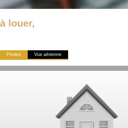
à louer,
Photos
Vue aérienne