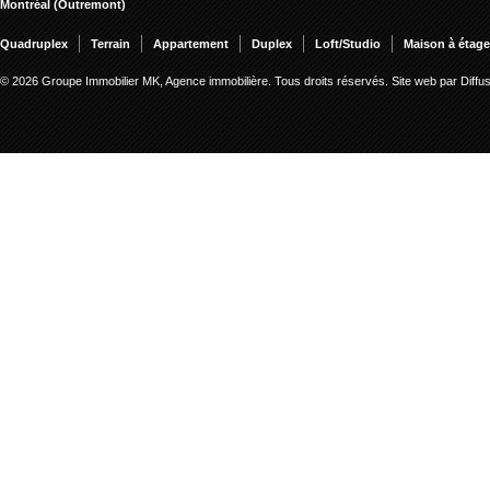
Montréal (Outremont)
Quadruplex
Terrain
Appartement
Duplex
Loft/Studio
Maison à étag
© 2026 Groupe Immobilier MK, Agence immobilière. Tous droits réservés.
Site web par Diff